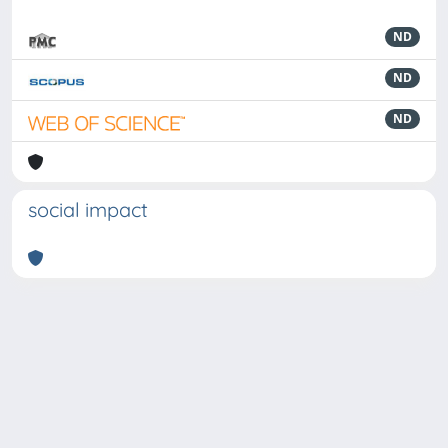
ND
ND
ND
social impact
Powered by
IRIS
-
about IRIS
-