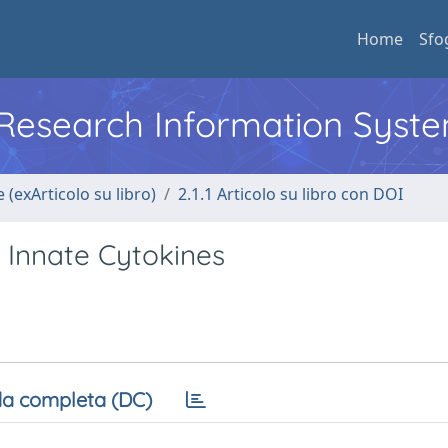
Home
Sfo
l Research Information Syst
 (exArticolo su libro)
2.1.1 Articolo su libro con DOI
 Innate Cytokines
a completa (DC)