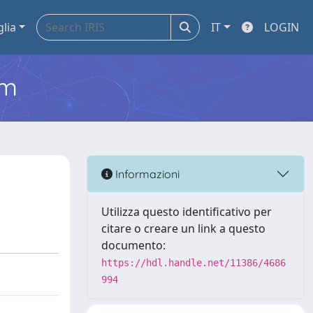
glia
IT
LOGIN
em
Informazioni
Utilizza questo identificativo per
citare o creare un link a questo
documento:
https://hdl.handle.net/11386/4686
994