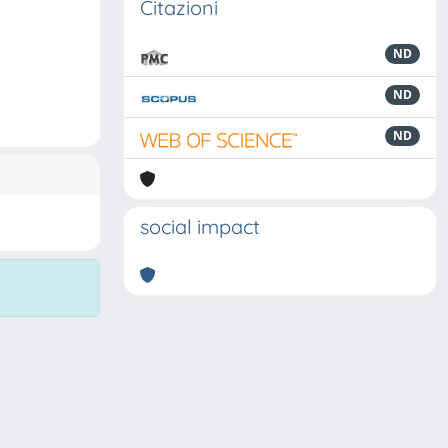
Citazioni
ND
ND
ND
social impact