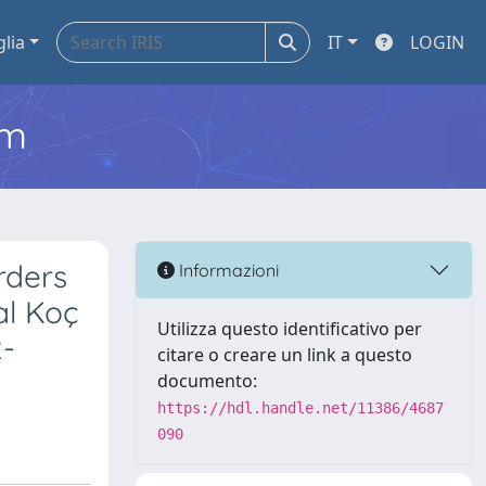
glia
IT
LOGIN
em
rders
Informazioni
al Koç
Utilizza questo identificativo per
2-
citare o creare un link a questo
documento:
https://hdl.handle.net/11386/4687
090