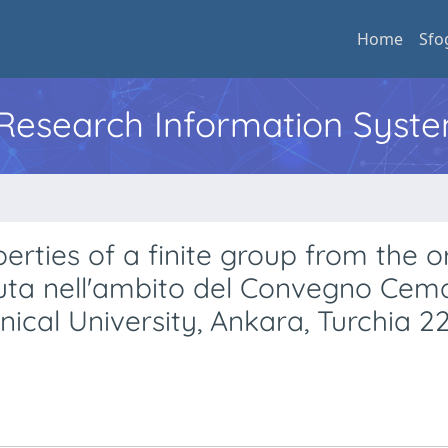
Home
Sfo
l Research Information Syst
rties of a finite group from the o
nuta nell'ambito del Convegno Cem
ical University, Ankara, Turchia 2