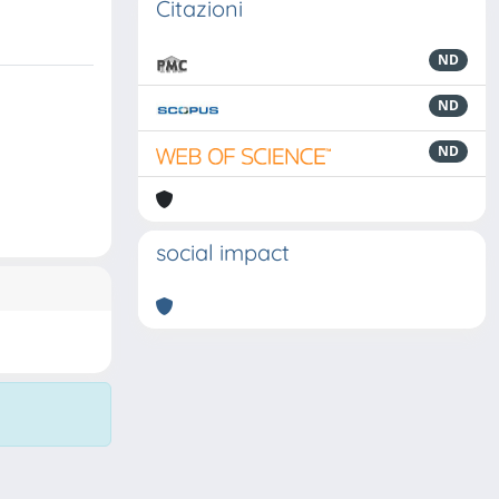
Citazioni
ND
ND
ND
social impact