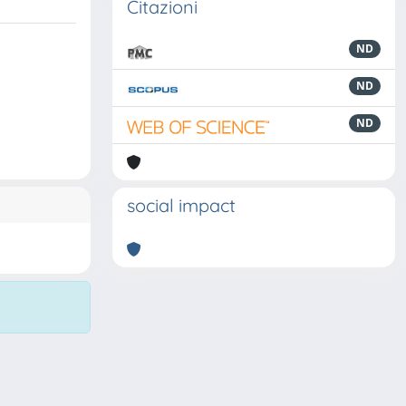
Citazioni
ND
ND
ND
social impact