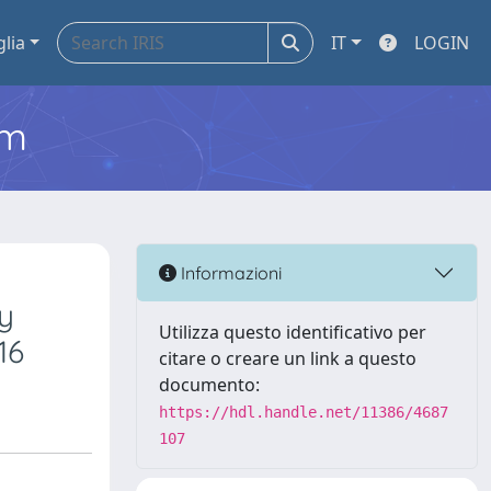
glia
IT
LOGIN
em
Informazioni
y
Utilizza questo identificativo per
16
citare o creare un link a questo
documento:
https://hdl.handle.net/11386/4687
107