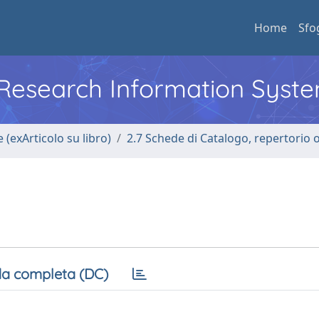
Home
Sfo
l Research Information Syst
 (exArticolo su libro)
2.7 Schede di Catalogo, repertorio 
a completa (DC)