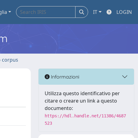
glia
IT
LOGIN
em
o corpus
Informazioni
Utilizza questo identificativo per
citare o creare un link a questo
documento:
https://hdl.handle.net/11386/4687
523