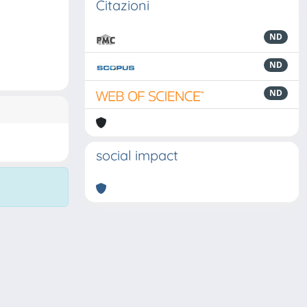
Citazioni
ND
ND
ND
social impact