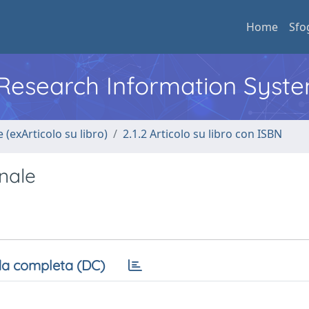
Home
Sfo
l Research Information Syst
 (exArticolo su libro)
2.1.2 Articolo su libro con ISBN
onale
a completa (DC)