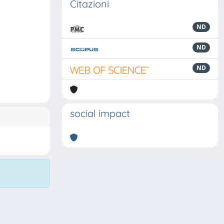
Citazioni
ND
ND
ND
social impact