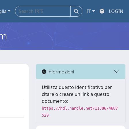
glia
IT
LOGIN
em
Informazioni
Utilizza questo identificativo per
citare o creare un link a questo
documento:
https://hdl.handle.net/11386/4687
529