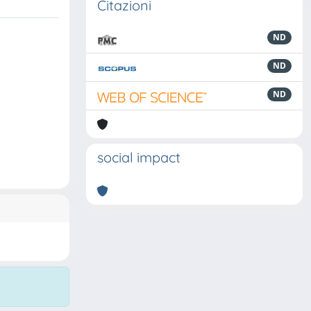
Citazioni
ND
ND
ND
social impact