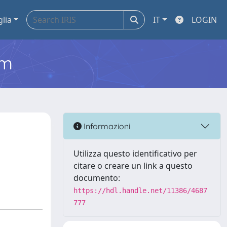
glia
IT
LOGIN
em
Informazioni
Utilizza questo identificativo per
citare o creare un link a questo
documento:
https://hdl.handle.net/11386/4687
777