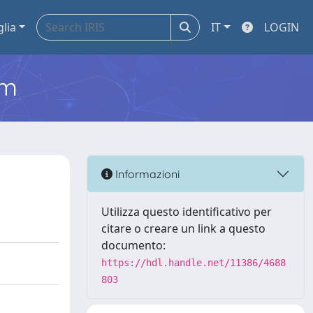
glia
IT
LOGIN
em
Informazioni
Utilizza questo identificativo per
citare o creare un link a questo
documento:
https://hdl.handle.net/11386/4688
803