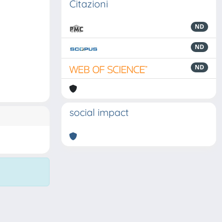
Citazioni
ND
ND
ND
social impact