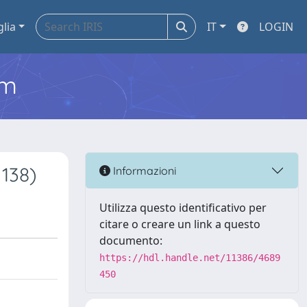
glia
IT
LOGIN
em
 138)
Informazioni
Utilizza questo identificativo per
citare o creare un link a questo
documento:
https://hdl.handle.net/11386/4689
450