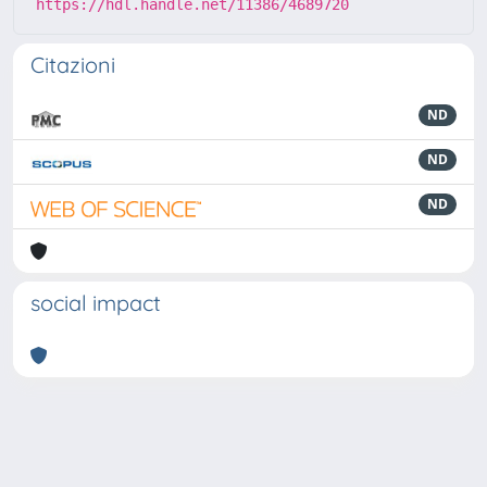
https://hdl.handle.net/11386/4689720
Citazioni
ND
ND
ND
social impact