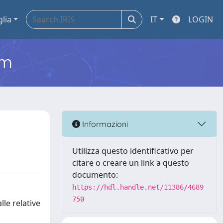
glia
IT
LOGIN
em
Informazioni
Utilizza questo identificativo per
citare o creare un link a questo
documento:
https://hdl.handle.net/11386/4689
750
le relative