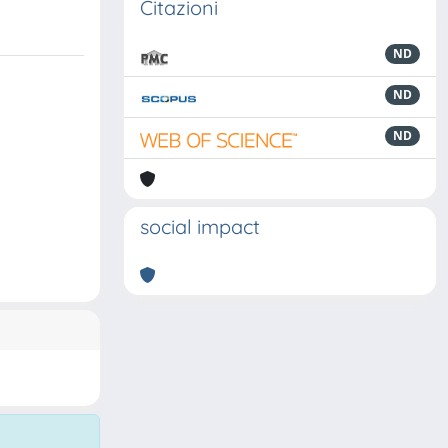
Citazioni
ND
ND
ND
social impact