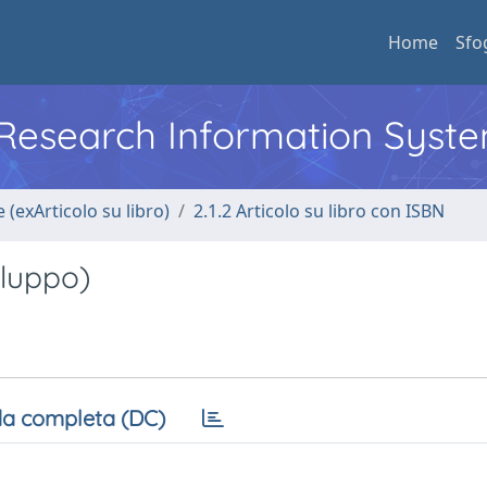
Home
Sfo
l Research Information Syst
 (exArticolo su libro)
2.1.2 Articolo su libro con ISBN
viluppo)
a completa (DC)