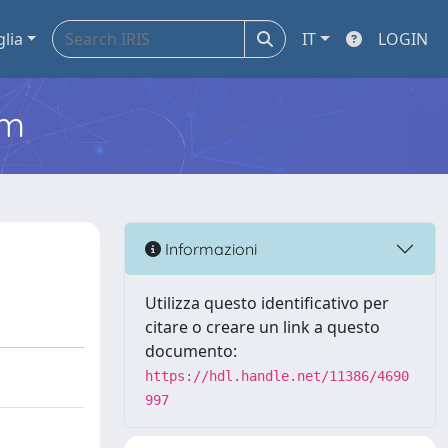
glia
IT
LOGIN
em
Informazioni
Utilizza questo identificativo per
citare o creare un link a questo
documento:
https://hdl.handle.net/11386/4690
997