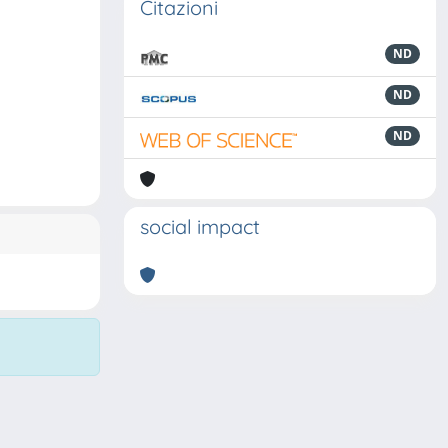
Citazioni
ND
ND
ND
social impact