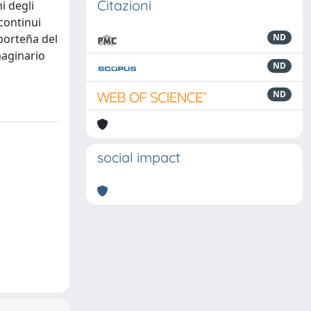
Citazioni
i degli
 continui
 porteña del
ND
mmaginario
ND
ND
social impact