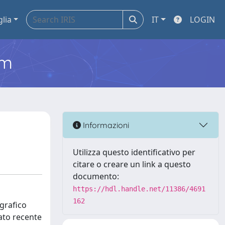
glia
IT
LOGIN
em
Informazioni
Utilizza questo identificativo per
citare o creare un link a questo
documento:
https://hdl.handle.net/11386/4691
162
ografico
ato recente