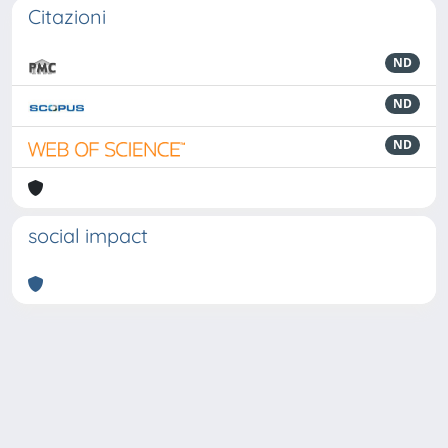
Citazioni
ND
ND
ND
social impact