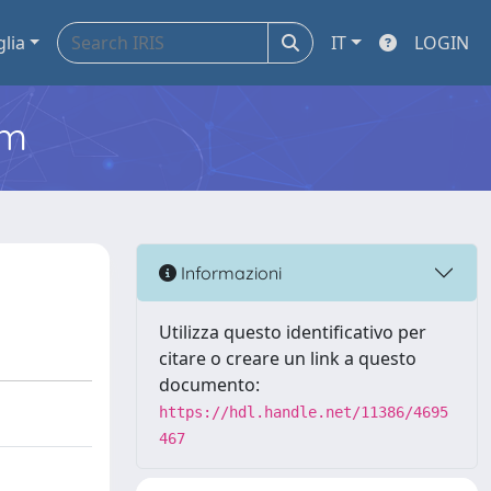
glia
IT
LOGIN
em
Informazioni
Utilizza questo identificativo per
citare o creare un link a questo
documento:
https://hdl.handle.net/11386/4695
467