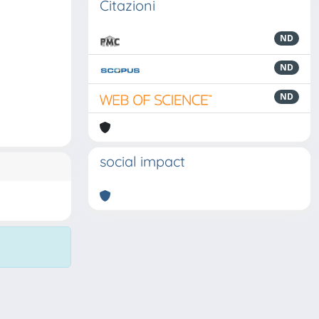
Citazioni
ND
ND
ND
social impact