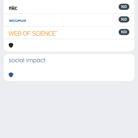
ND
ND
ND
social impact
Powered by
IRIS
-
about IRIS
-
Utilizzo dei cookie
-
Privacy
Copyright © 2026