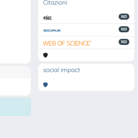
Citazioni
ND
ND
ND
social impact