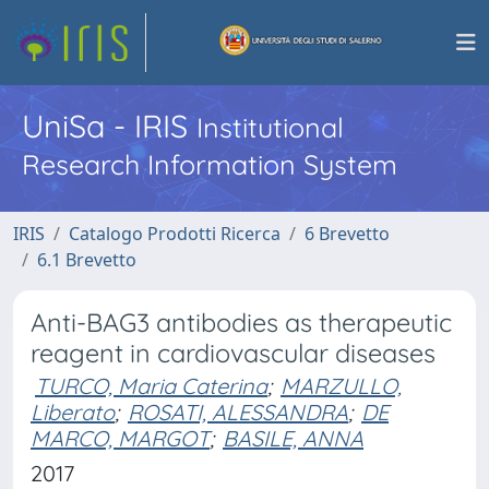
UniSa - IRIS
Institutional
Research Information System
IRIS
Catalogo Prodotti Ricerca
6 Brevetto
6.1 Brevetto
Anti-BAG3 antibodies as therapeutic
reagent in cardiovascular diseases
TURCO, Maria Caterina
;
MARZULLO,
Liberato
;
ROSATI, ALESSANDRA
;
DE
MARCO, MARGOT
;
BASILE, ANNA
2017