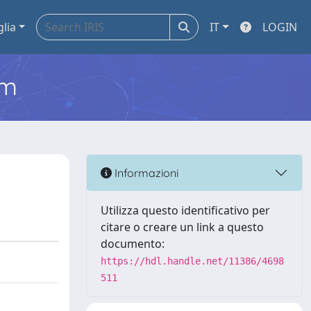
glia
IT
LOGIN
em
Informazioni
Utilizza questo identificativo per
citare o creare un link a questo
documento:
https://hdl.handle.net/11386/4698
511