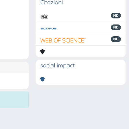
Citazioni
ND
ND
ND
social impact