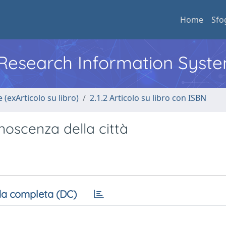
Home
Sfo
l Research Information Syst
 (exArticolo su libro)
2.1.2 Articolo su libro con ISBN
noscenza della città
a completa (DC)