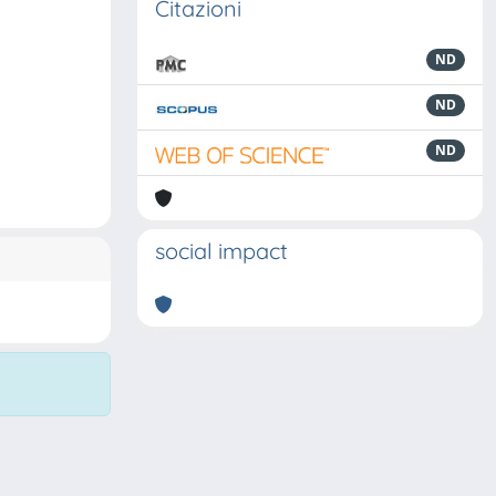
Citazioni
ND
ND
ND
social impact