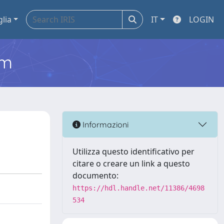
glia
IT
LOGIN
em
Informazioni
Utilizza questo identificativo per
citare o creare un link a questo
documento:
https://hdl.handle.net/11386/4698
534