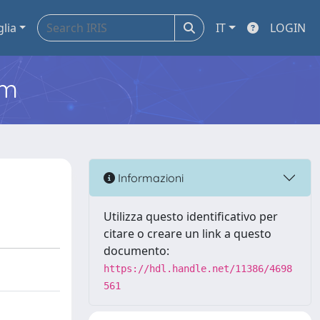
glia
IT
LOGIN
em
Informazioni
Utilizza questo identificativo per
citare o creare un link a questo
documento:
https://hdl.handle.net/11386/4698
561