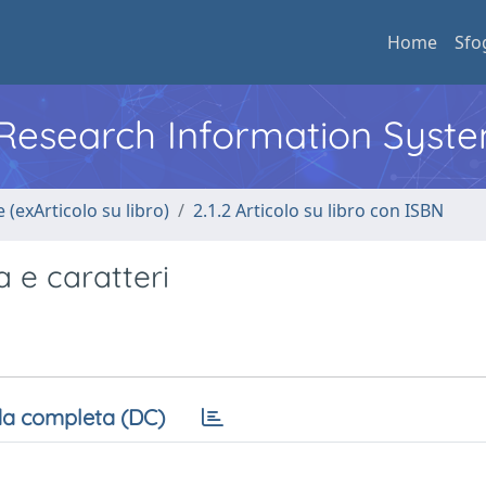
Home
Sfo
l Research Information Syst
 (exArticolo su libro)
2.1.2 Articolo su libro con ISBN
a e caratteri
a completa (DC)