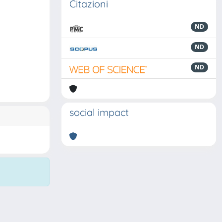
Citazioni
ND
ND
ND
social impact