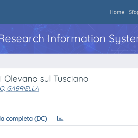
Home
Sfo
l Research Information Syst
di Olevano sul Tusciano
O, GABRIELLA
a completa (DC)