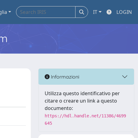
glia
IT
LOGIN
em
Informazioni
Utilizza questo identificativo per
citare o creare un link a questo
documento:
https://hdl.handle.net/11386/4699
645