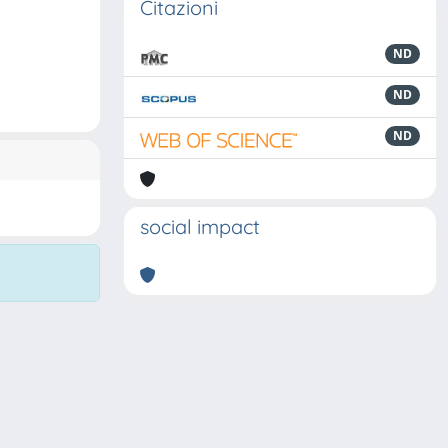
Citazioni
ND
ND
ND
social impact