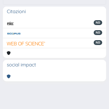
Citazioni
ND
ND
ND
social impact