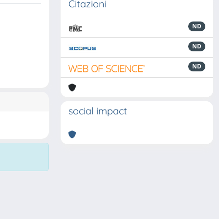
Citazioni
ND
ND
ND
social impact