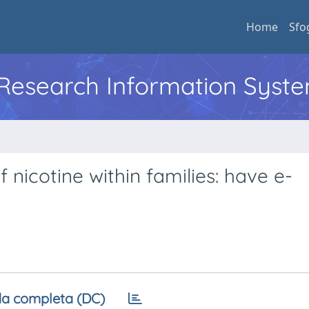
Home
Sfo
l Research Information Syst
 nicotine within families: have e-
a completa (DC)