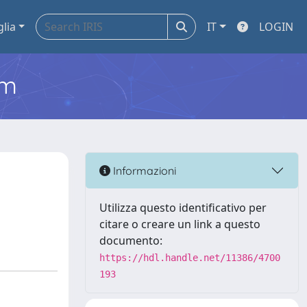
glia
IT
LOGIN
em
Informazioni
Utilizza questo identificativo per
citare o creare un link a questo
documento:
https://hdl.handle.net/11386/4700
193