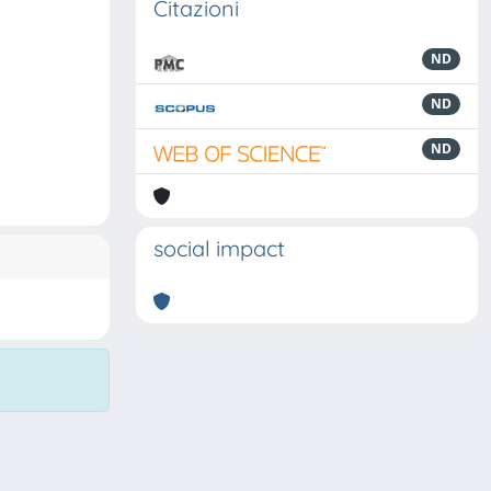
Citazioni
ND
ND
ND
social impact