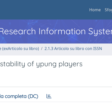
Home
Sfo
l Research Information Syst
 (exArticolo su libro)
2.1.3 Articolo su libro con ISSN
 stability of ypung players
a completa (DC)