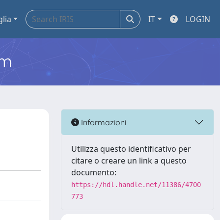
glia
IT
LOGIN
em
Informazioni
Utilizza questo identificativo per
citare o creare un link a questo
documento:
https://hdl.handle.net/11386/4700
773