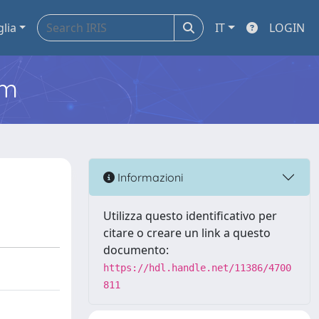
glia
IT
LOGIN
em
Informazioni
Utilizza questo identificativo per
citare o creare un link a questo
documento:
https://hdl.handle.net/11386/4700
811