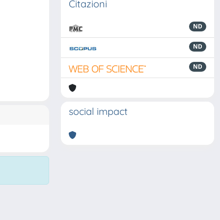
Citazioni
ND
ND
ND
social impact