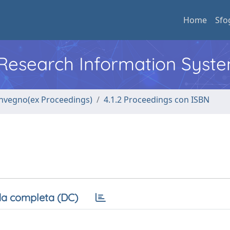
Home
Sfo
l Research Information Syst
convegno(ex Proceedings)
4.1.2 Proceedings con ISBN
a completa (DC)