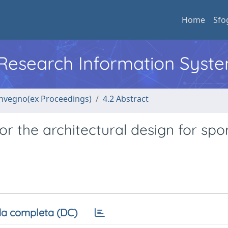
Home
Sfo
l Research Information Syst
convegno(ex Proceedings)
4.2 Abstract
or the architectural design for spo
a completa (DC)