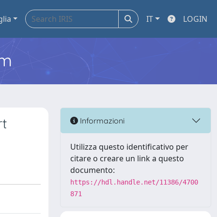
glia
IT
LOGIN
em
rt
Informazioni
Utilizza questo identificativo per
citare o creare un link a questo
documento:
https://hdl.handle.net/11386/4700
871