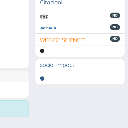
Citazioni
ND
ND
ND
social impact