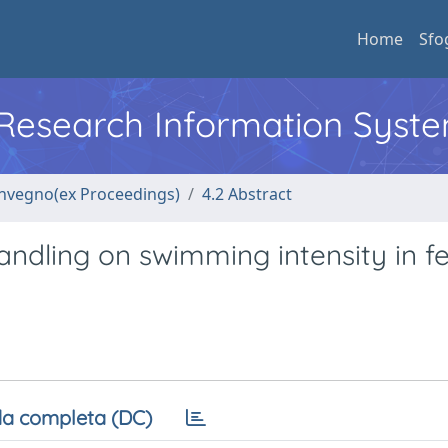
Home
Sfo
l Research Information Syst
convegno(ex Proceedings)
4.2 Abstract
handling on swimming intensity in 
a completa (DC)