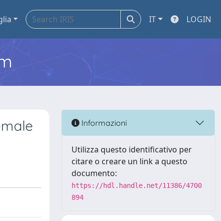
glia
IT
LOGIN
em
female
Informazioni
Utilizza questo identificativo per
citare o creare un link a questo
documento:
https://hdl.handle.net/11386/4700
894