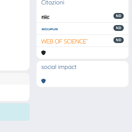
Citazioni
ND
ND
ND
social impact