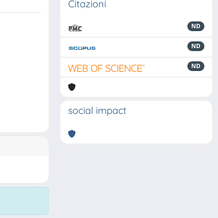
Citazioni
ND
ND
ND
social impact