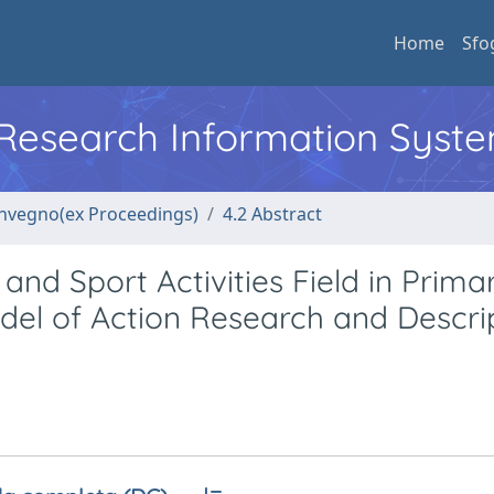
Home
Sfo
l Research Information Syst
convegno(ex Proceedings)
4.2 Abstract
nd Sport Activities Field in Prima
odel of Action Research and Descri