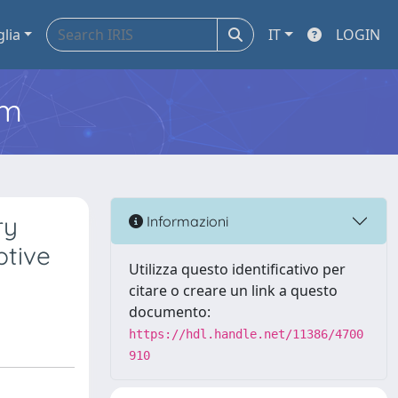
glia
IT
LOGIN
em
ry
Informazioni
ptive
Utilizza questo identificativo per
citare o creare un link a questo
documento:
https://hdl.handle.net/11386/4700
910