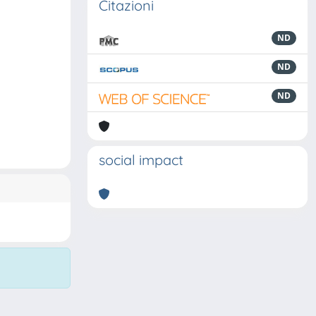
Citazioni
ND
ND
ND
social impact