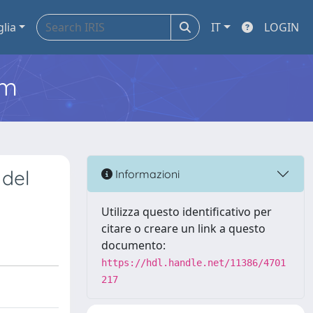
glia
IT
LOGIN
em
 del
Informazioni
Utilizza questo identificativo per
citare o creare un link a questo
documento:
https://hdl.handle.net/11386/4701
217