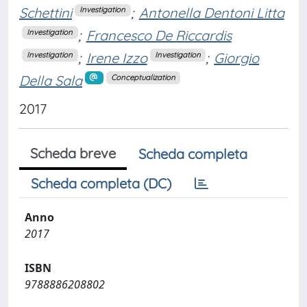
Schettini
;
Antonella Dentoni Litta
Investigation
;
Francesco De Riccardis
Investigation
;
Irene Izzo
;
Giorgio
Investigation
Investigation
Della Sala
Conceptualization
2017
Scheda breve
Scheda completa
Scheda completa (DC)
Anno
2017
ISBN
9788886208802