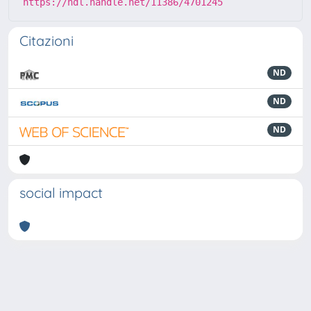
https://hdl.handle.net/11386/4701245
Citazioni
ND
ND
ND
social impact