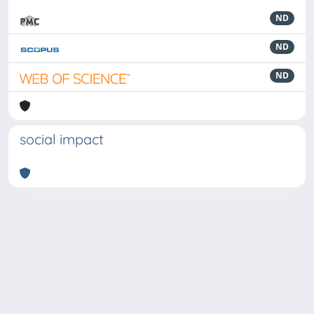
ND
ND
ND
social impact
Powered by
IRIS
-
about IRIS
-
Utilizzo dei cookie
-
Privacy
Copyright © 2026