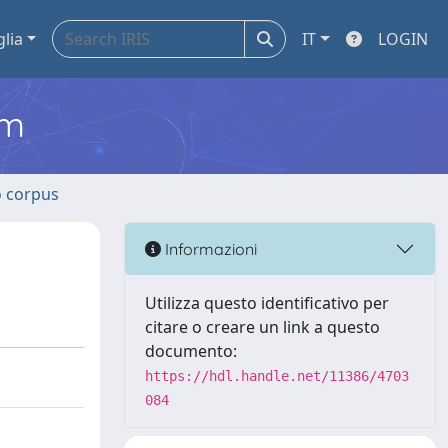
glia
IT
LOGIN
em
o corpus
Informazioni
Utilizza questo identificativo per
citare o creare un link a questo
documento:
https://hdl.handle.net/11386/4703
084