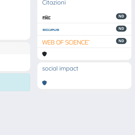
Citazioni
ND
ND
ND
social impact