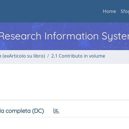
Home
Sfo
l Research Information Syst
 (exArticolo su libro)
2.1 Contributo in volume
a completa (DC)