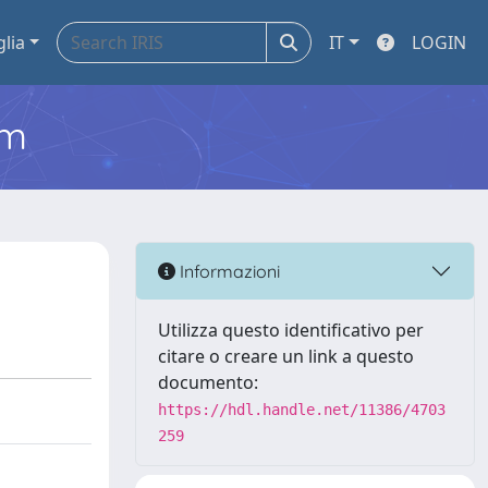
glia
IT
LOGIN
em
Informazioni
Utilizza questo identificativo per
citare o creare un link a questo
documento:
https://hdl.handle.net/11386/4703
259