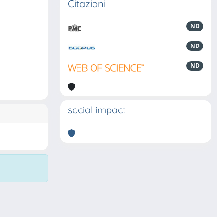
Citazioni
ND
ND
ND
social impact