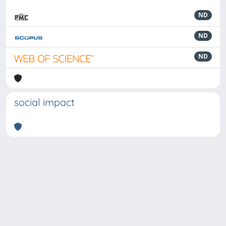
ND
ND
ND
social impact
Powered by
IRIS
-
about IRIS
-
Utilizzo dei cookie
-
Privacy
Copyright © 2026