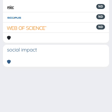
ND
ND
ND
social impact
Powered by
IRIS
-
about IRIS
-
Utilizzo dei cookie
-
Privacy
Copyright © 2026