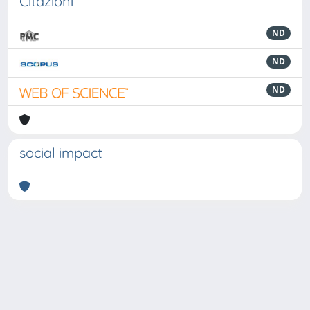
Citazioni
ND
ND
ND
social impact
Powered by
IRIS
-
about IRIS
-