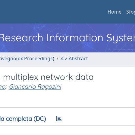
Home
Sfo
l Research Information Syst
convegno(ex Proceedings)
4.2 Abstract
e multiplex network data
no
;
Giancarlo Ragozini
a completa (DC)