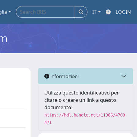
glia
IT
LOGIN
em
Informazioni
Utilizza questo identificativo per
citare o creare un link a questo
documento:
https://hdl.handle.net/11386/4703
471