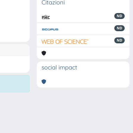
Citazioni
ND
ND
ND
social impact