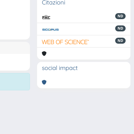
Citazioni
ND
ND
ND
social impact