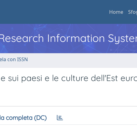
Home
Sfo
l Research Information Syst
ela con ISSN
e sui paesi e le culture dell'Est eu
a completa (DC)