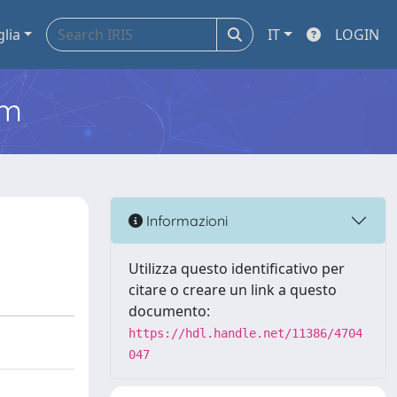
glia
IT
LOGIN
em
Informazioni
Utilizza questo identificativo per
citare o creare un link a questo
documento:
https://hdl.handle.net/11386/4704
047