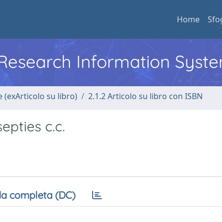
Home
Sfo
l Research Information Syst
 (exArticolo su libro)
2.1.2 Articolo su libro con ISBN
pties c.c.
a completa (DC)