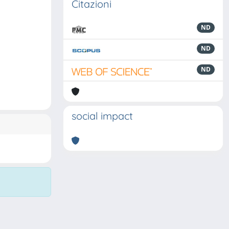
Citazioni
ND
ND
ND
social impact