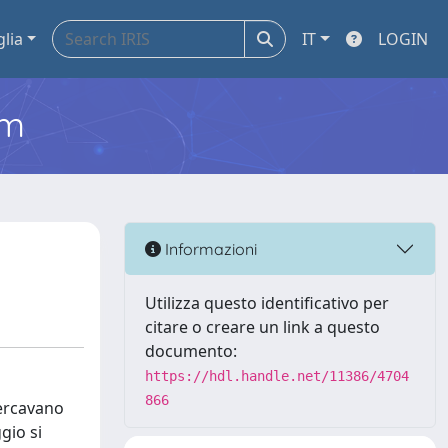
glia
IT
LOGIN
em
Informazioni
Utilizza questo identificativo per
citare o creare un link a questo
documento:
https://hdl.handle.net/11386/4704
866
cercavano
gio si