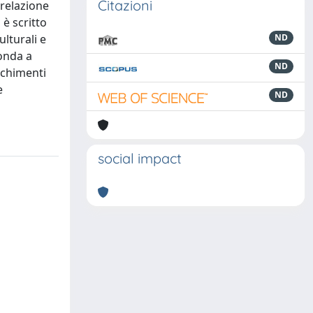
Citazioni
 relazione
 è scritto
lturali e
ND
conda a
ND
icchimenti
e
ND
social impact