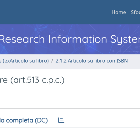
Home
Sfo
l Research Information Syst
 (exArticolo su libro)
2.1.2 Articolo su libro con ISBN
 (art.513 c.p.c.)
a completa (DC)