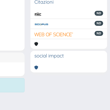
Citazioni
ND
ND
ND
social impact