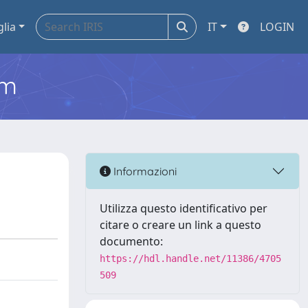
glia
IT
LOGIN
em
Informazioni
Utilizza questo identificativo per
citare o creare un link a questo
documento:
https://hdl.handle.net/11386/4705
509