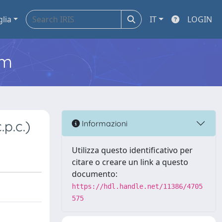
glia
IT
LOGIN
em
.p.c.)
Informazioni
Utilizza questo identificativo per
citare o creare un link a questo
documento:
https://hdl.handle.net/11386/4705
575