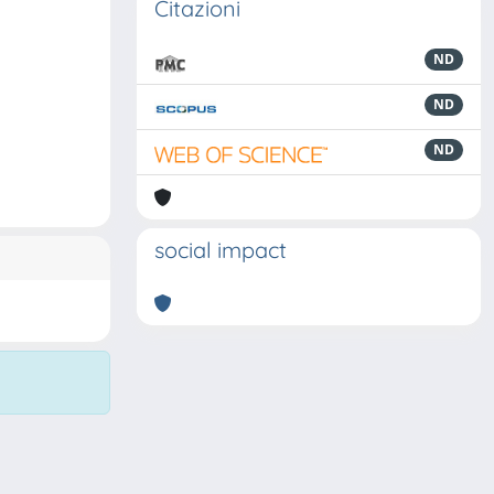
Citazioni
ND
ND
ND
social impact