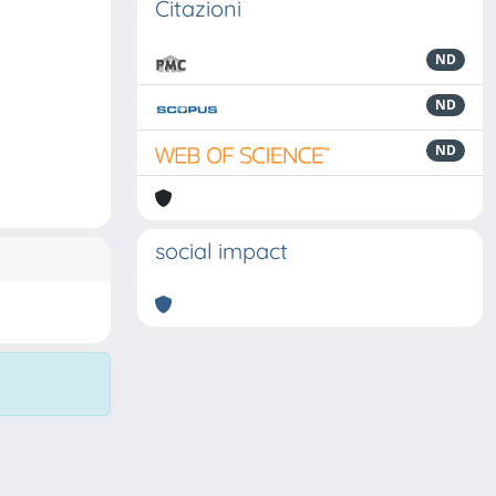
Citazioni
ND
ND
ND
social impact