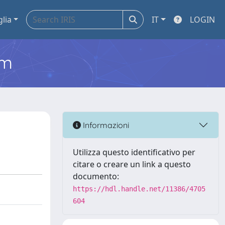
glia
IT
LOGIN
em
Informazioni
Utilizza questo identificativo per
citare o creare un link a questo
documento:
https://hdl.handle.net/11386/4705
604