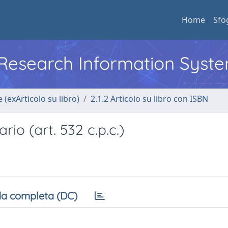
Home
Sfo
l Research Information Syst
 (exArticolo su libro)
2.1.2 Articolo su libro con ISBN
o (art. 532 c.p.c.)
a completa (DC)