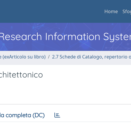
Home
Sfo
l Research Information Syst
 (exArticolo su libro)
2.7 Schede di Catalogo, repertorio 
hitettonico
a completa (DC)