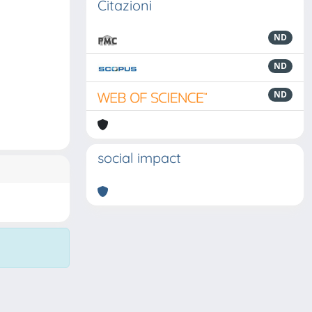
Citazioni
ND
ND
ND
social impact