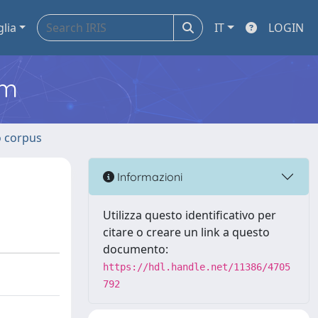
glia
IT
LOGIN
em
o corpus
Informazioni
Utilizza questo identificativo per
citare o creare un link a questo
documento:
https://hdl.handle.net/11386/4705
792