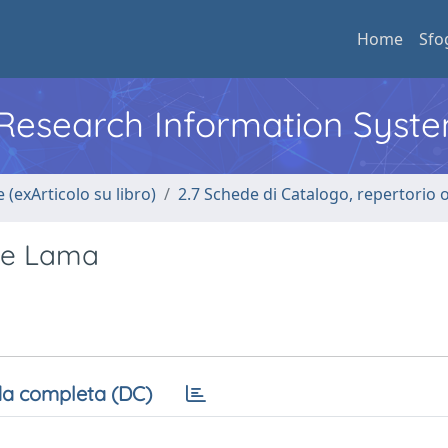
Home
Sfo
l Research Information Syst
 (exArticolo su libro)
2.7 Schede di Catalogo, repertorio 
 de Lama
a completa (DC)