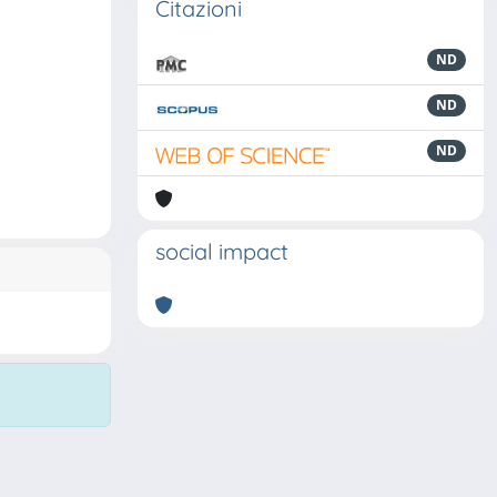
Citazioni
ND
ND
ND
social impact