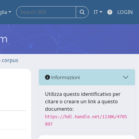
glia
IT
LOGIN
em
o corpus
Informazioni
Utilizza questo identificativo per
citare o creare un link a questo
documento:
https://hdl.handle.net/11386/4705
897