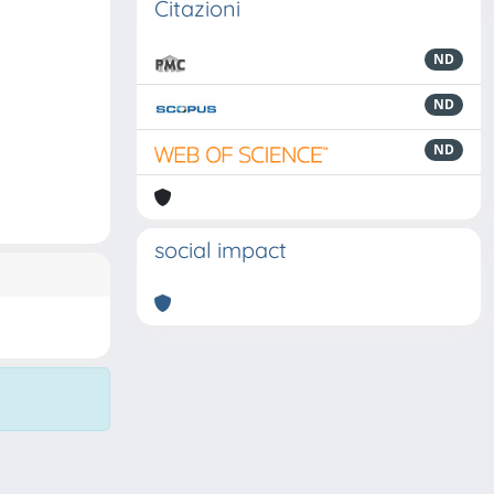
Citazioni
ND
ND
ND
social impact