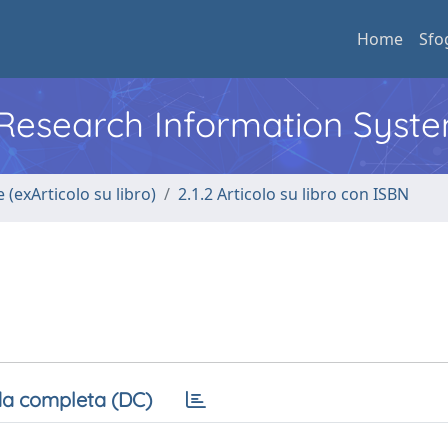
Home
Sfo
l Research Information Syst
 (exArticolo su libro)
2.1.2 Articolo su libro con ISBN
a completa (DC)