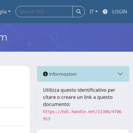
glia
IT
LOGIN
em
Informazioni
Utilizza questo identificativo per
citare o creare un link a questo
documento:
https://hdl.handle.net/11386/4706
913