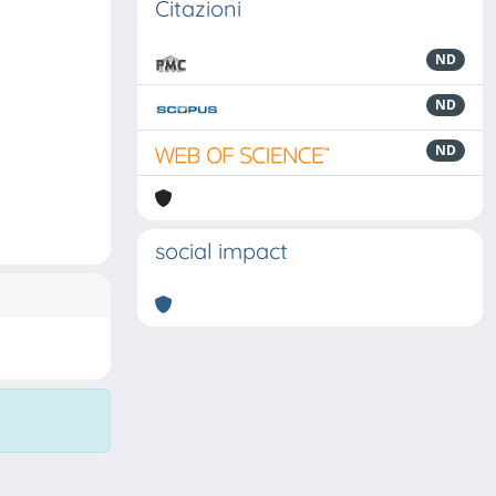
Citazioni
ND
ND
ND
social impact