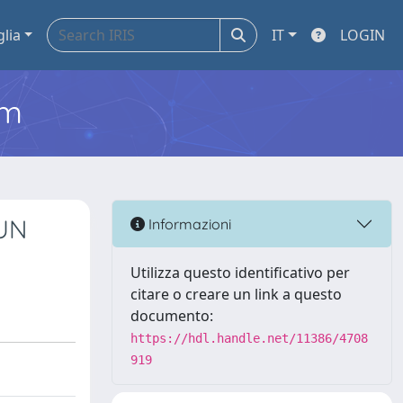
glia
IT
LOGIN
em
UN
Informazioni
Utilizza questo identificativo per
citare o creare un link a questo
documento:
https://hdl.handle.net/11386/4708
919