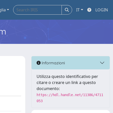
glia
IT
LOGIN
em
Informazioni
Utilizza questo identificativo per
citare o creare un link a questo
documento:
https://hdl.handle.net/11386/4711
053