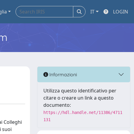
glia
IT
LOGIN
em
Informazioni
Utilizza questo identificativo per
citare o creare un link a questo
documento:
https://hdl.handle.net/11386/4711
131
ai Colleghi
i suoi