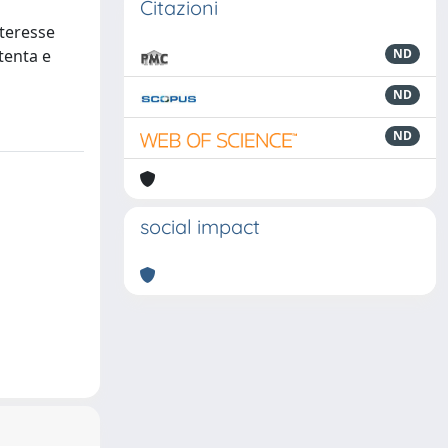
Citazioni
nteresse
tenta e
ND
ND
ND
social impact